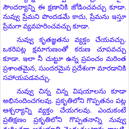
సౌందర్యాన్ని ఈ క్షణానికి జోడించవచ్చు కూడా.
నువ్వు ప్రేమని పొందడమే కాదు
,
ప్రేమను ఇస్తూ
ప్రేమగా వ్యవహరించవచ్చు కూడా.
నువ్వు కృతజ్ఞతను వ్యక్తం చేయవచ్చు.
ఒకరిపట్ల క్షమాగుణంతో కరుణ చూపవచ్చు
కూడా. ఇలా నీ చుట్టూ ఉన్న ప్రపంచం మరింత
ప్రశాంతమైన
,
సుందరమైన ప్రదేశంగా మారడానికి
సహాయపడవచ్చు.
నువ్వు చిన్న చిన్న విషయాలను కూడా
అభినందించగలవు. ప్రకృతిలోని గొప్పతనం పట్ల
ఆశ్చర్యాన్ని వ్యక్తం చేయగలవు. ఎందుకంటే
ప్రతిక్షణం ప్రకృతిలోని గొప్పతనాన్ని నువ్వు