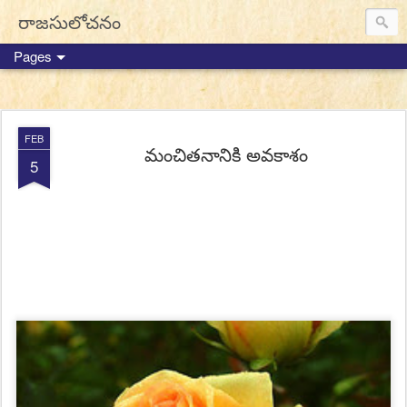
//Disable mouse select
// End of disable script
రాజసులోచనం
Pages
FEB
మంచితనానికి అవకాశం
5