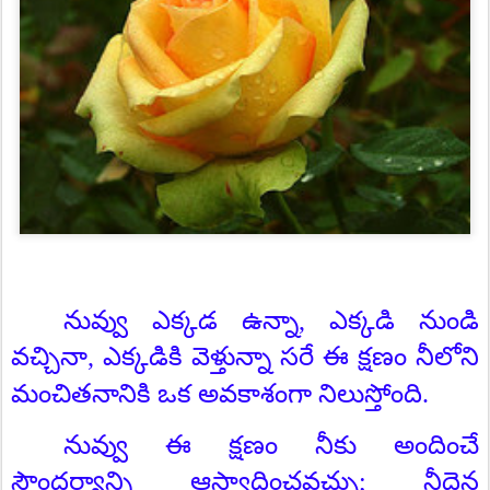
నువ్వు ఎక్కడ ఉన్నా
,
ఎక్కడి నుండి
వచ్చినా
,
ఎక్కడికి వెళ్తున్నా సరే ఈ క్షణం నీలోని
మంచితనానికి ఒక అవకాశంగా నిలుస్తోంది.
నువ్వు ఈ క్షణం నీకు అందించే
సౌందర్యాన్ని ఆస్వాదించవచ్చు
;
నీదైన