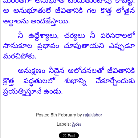
మరింతగా అనుభూతి చెందుతుంటావు కాబట్టి.
ఆ అనుభూతులే జీవితానికి గల కొత్త లోతైన
అర్థాలను అందజేస్తాయి.
నీ ఉద్దేశ్యాలు
,
చర్యలు నీ పరిసరాలలో
సానుకూల ప్రభావం చూపుతాయని ఎప్పుడూ
మరచిపోకు.
అనుక్షణం నీదైన ఆలోచనలతో జీవితానికి
క్రొత్త పద్ధతులలో శుభాన్ని చేకూర్చేందుకు
ప్రయత్నిస్తూనే ఉండు.
Posted
5th February
by
rajakishor
Labels:
ప్రేరణ